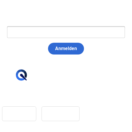
E-Mail:
Anmelden
hello@tiqqler.com
App Store
Google Play
Home