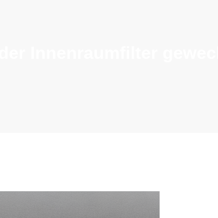
e der Innenraumfilter gewe