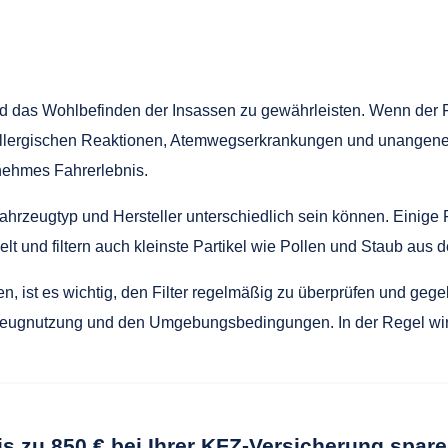
d das Wohlbefinden der Insassen zu gewährleisten. Wenn der Fil
lergischen Reaktionen, Atemwegserkrankungen und unangenehm
enehmes Fahrerlebnis.
ahrzeugtyp und Hersteller unterschiedlich sein können. Einige Fi
kelt und filtern auch kleinste Partikel wie Pollen und Staub aus de
n, ist es wichtig, den Filter regelmäßig zu überprüfen und ge
zeugnutzung und den Umgebungsbedingungen. In der Regel wird 
is zu 850 € bei Ihrer KFZ-Versicherung spare