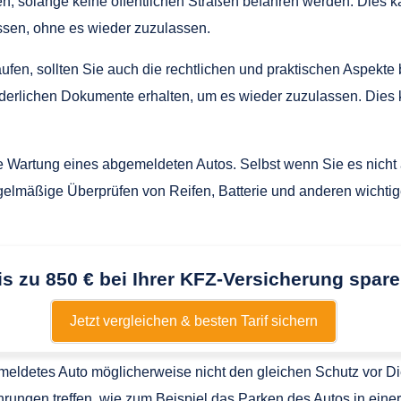
n, solange keine öffentlichen Straßen befahren werden. Dies k
sen, ohne es wieder zuzulassen.
fen, sollten Sie auch die rechtlichen und praktischen Aspekte
rforderlichen Dokumente erhalten, um es wieder zuzulassen. Di
e Wartung eines abgemeldeten Autos. Selbst wenn Sie es nicht ak
 regelmäßige Überprüfen von Reifen, Batterie und anderen wic
is zu 850 € bei Ihrer KFZ-Versicherung spare
Jetzt vergleichen & besten Tarif sichern
emeldetes Auto möglicherweise nicht den gleichen Schutz vor Di
hrungen treffen, wie zum Beispiel das Parken des Autos in einer