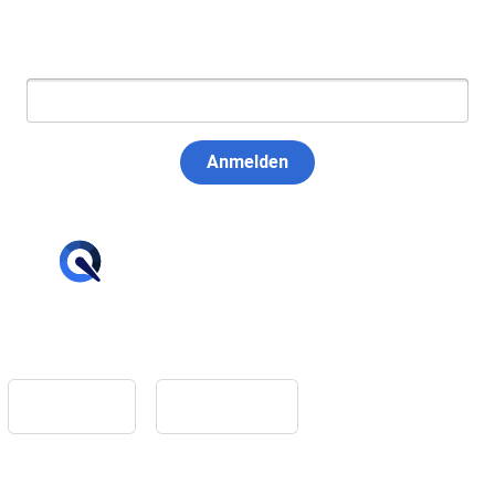
E-Mail:
Anmelden
hello@tiqqler.com
App Store
Google Play
Home