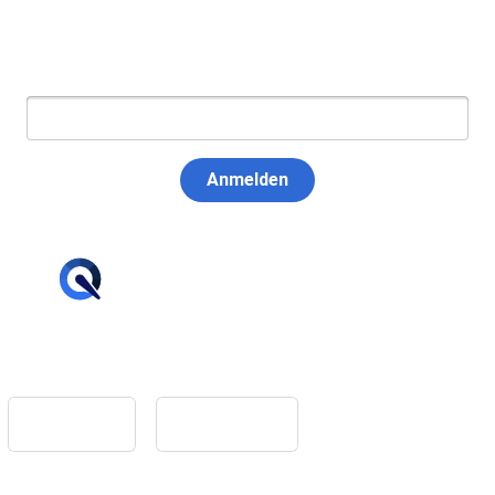
E-Mail:
Anmelden
hello@tiqqler.com
App Store
Google Play
Home