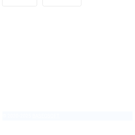
Home
Feedback
Glossar
Impressum
Datenschutz
Folge uns auf
© 2020-2025
BASEOSOFT