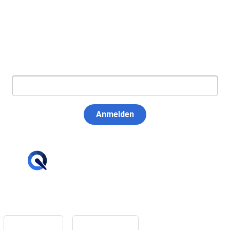
Newsletter abonnieren
E-Mail:
Anmelden
hello@tiqqler.com
App Store
Google Play