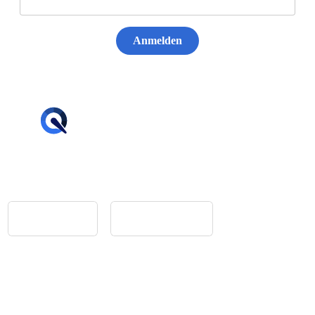
Anmelden
hello@tiqqler.com
App Store
Google Play
Home
Feedback
Glossar