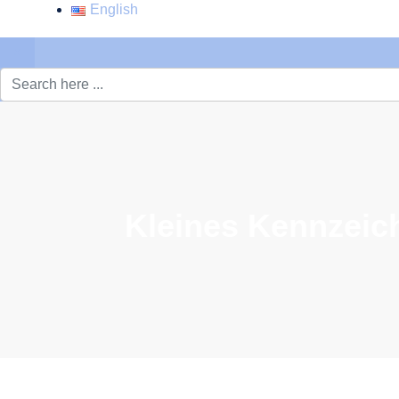
English
×
Kleines Kennzeich